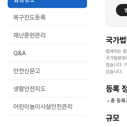
복구진도등록
재난훈련관리
국가법
법제처는 법
Q&A
국가법령정보
왔습니다. 
안전신문고
있습니다.
등록 
생활안전지도
총 등록건
어린이놀이시설안전관리
규모