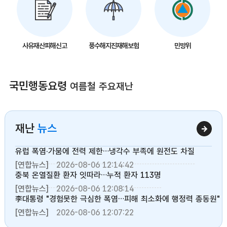
사유재산피해신고
풍수해지진재해보험
민방위
국민행동요령
여름철 주요재난
재난
뉴스
유럽 폭염·가뭄에 전력 제한…냉각수 부족에 원전도 차질
[연합뉴스]
2026-08-06 12:14:42
충북 온열질환 환자 잇따라…누적 환자 113명
[연합뉴스]
2026-08-06 12:08:14
李대통령 "경험못한 극심한 폭염…피해 최소화에 행정력 총동원"
[연합뉴스]
2026-08-06 12:07:22